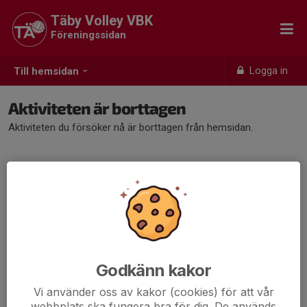
Täby Volley VBK
Föreningssidan
Logga in
Till hemsidan
Aktiviteten är borttagen
Aktiviteten du försöker nå är borttagen från hemsidan.
Godkänn kakor
Vi använder oss av kakor (cookies) för att vår
webbplats ska fungera bra för dig. De används