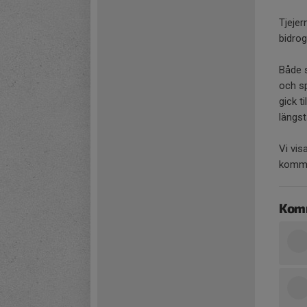
Tjejer
bidrog
Både 
och s
gick t
längst
Vi vis
kommer
Kom