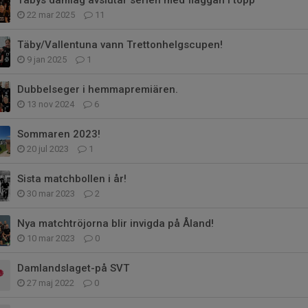
22 mar 2025
11
Täby/Vallentuna vann Trettonhelgscupen!
9 jan 2025
1
Dubbelseger i hemmapremiären.
13 nov 2024
6
Sommaren 2023!
20 jul 2023
1
Sista matchbollen i år!
30 mar 2023
2
Nya matchtröjorna blir invigda på Åland!
10 mar 2023
0
Damlandslaget-på SVT
27 maj 2022
0