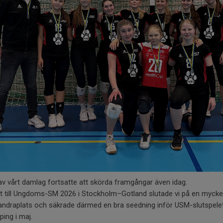
av vårt damlag fortsatte att skörda framgångar även idag.
et till Ungdoms-SM 2026 i Stockholm–Gotland slutade vi på en mycke
andraplats och säkrade därmed en bra seedning inför USM-slutspelet
ing i maj.