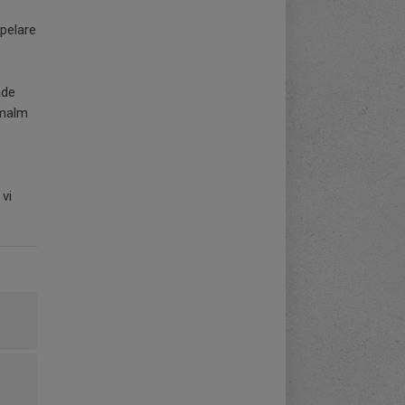
spelare
ade
rmalm
 vi