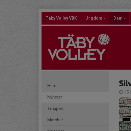
Täby Volley VBK
Ungdom
Dam
Sil
Hem
15 
Nyheter
Truppen
Matcher