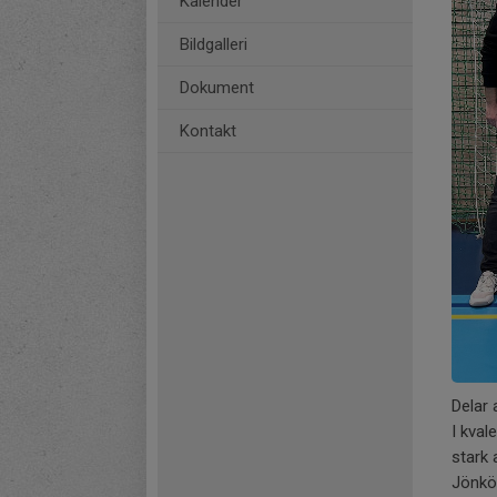
Kalender
Bildgalleri
Dokument
Kontakt
Delar 
I kval
stark 
Jönköp