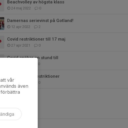
Beachvolley av högsta klass
24 maj 2022
0
Damernas serievinst på Gotland!
12 apr 2022
2
Covid restriktioner till 17 maj
27 apr 2021
0
Covid spökar en stund till
22 jan 2021
0
Covid skapar restriktioner
att vår
29 okt 2020
0
 används även
 förbättra
vändiga