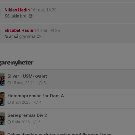
Niklas Hedin
16 mar, 15:39
Så jäkla bra. 😊
Elisabet Hedin
18 mar, 09:26
Ni är så grymma!😍
gare nyheter
Silver i USM-kvalet
15 mar, 22:11
5
Hemmapremiär för Dam A
8 nov 2025
4
Seriepremiär Div 2
5 okt 2025
5
Täbys damlag avslutar serien med flaggan i topp