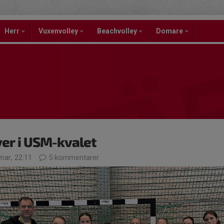
Herr
Vuxenvolley
Beachvolley
Domare
ver i USM-kvalet
mar, 22:11
5 kommentarer