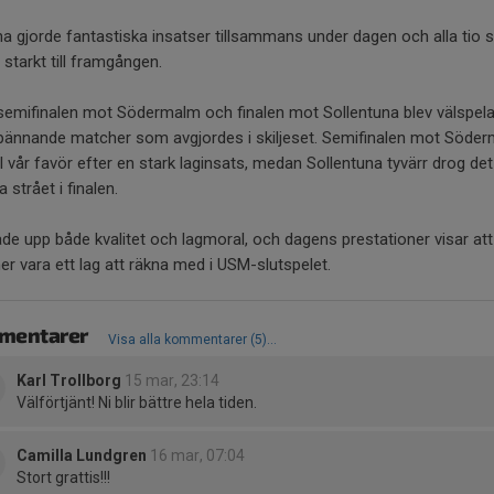
na gjorde fantastiska insatser tillsammans under dagen och alla tio 
 starkt till framgången.
semifinalen mot Södermalm och finalen mot Sollentuna blev välspel
pännande matcher som avgjordes i skiljeset. Semifinalen mot Söde
ill vår favör efter en stark laginsats, medan Sollentuna tyvärr drog det
a strået i finalen.
ade upp både kvalitet och lagmoral, och dagens prestationer visar att
 vara ett lag att räkna med i USM-slutspelet.
mentarer
Visa alla kommentarer (5)...
Karl Trollborg
15 mar, 23:14
Välförtjänt! Ni blir bättre hela tiden.
Camilla Lundgren
16 mar, 07:04
Stort grattis!!!