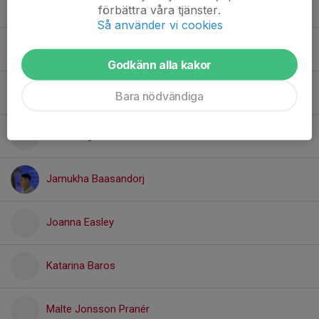
Gladys Sanchez
förbättra våra tjänster.
Så använder vi cookies
Hermine Schönbeck
Godkänn alla kakor
Ida Lundqvist
Bara nödvändiga
Isac Tengroth
Jamukha Baasandorj
Joanna Easley
Katarina Baros
Malte Jonsson Pranér