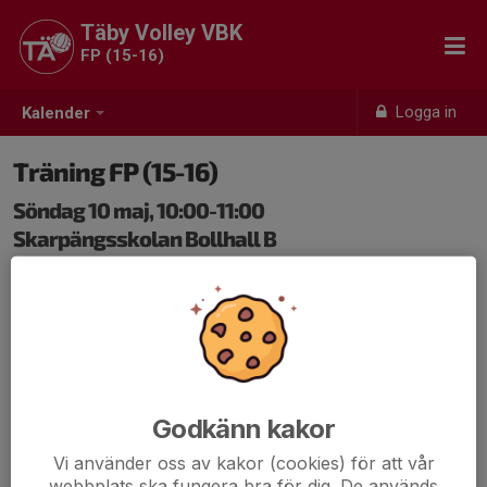
Täby Volley VBK
FP (15-16)
Logga in
Kalender
Träning FP (15-16)
Söndag 10 maj, 10:00-11:00
Skarpängsskolan Bollhall B
Samling: 09:55
Godkänn kakor
Vi använder oss av kakor (cookies) för att vår
webbplats ska fungera bra för dig. De används