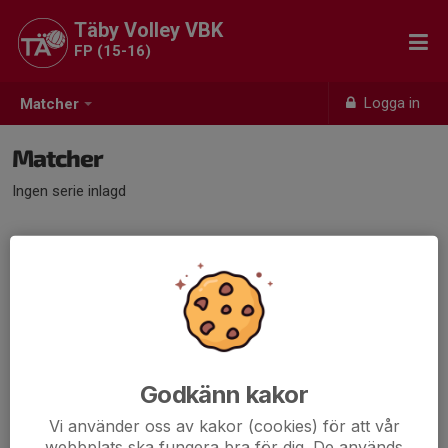
Täby Volley VBK
FP (15-16)
Logga in
Matcher
Matcher
Ingen serie inlagd
Godkänn kakor
Vi använder oss av kakor (cookies) för att vår
webbplats ska fungera bra för dig. De används