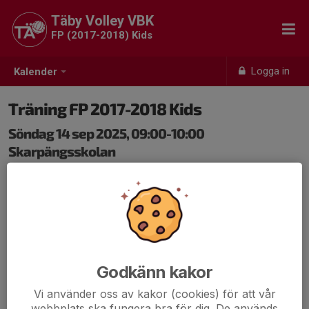
Täby Volley VBK
FP (2017-2018) Kids
Logga in
Kalender
Träning FP 2017-2018 Kids
Söndag 14 sep 2025, 09:00-10:00
Skarpängsskolan
Samling: 09:00, Bollhall B
Glöm inte vattenflaska och inneskor :)
Vi ses på plan 🏐🙂
Godkänn kakor
Vi använder oss av kakor (cookies) för att vår
webbplats ska fungera bra för dig. De används