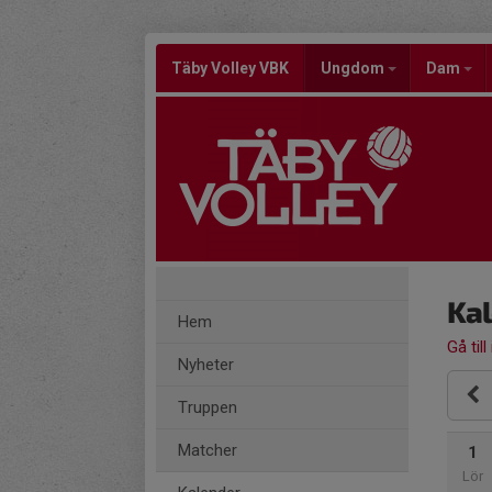
Täby Volley VBK
Ungdom
Dam
Ka
Hem
Gå till
Nyheter
Truppen
Matcher
1
Lör