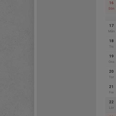
16
Sön
17
Mån
18
Tis
19
Ons
20
Tor
21
Fre
22
Lör