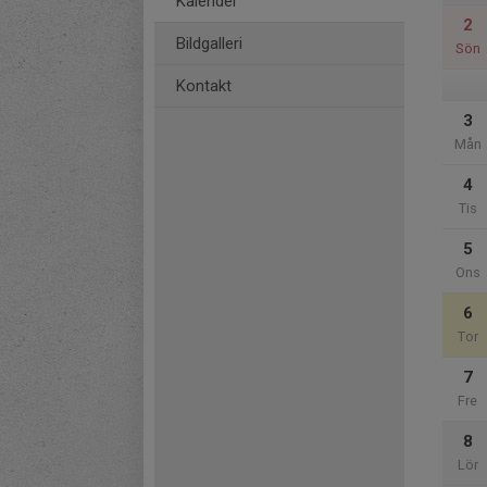
Kalender
2
Bildgalleri
Sön
Kontakt
3
Mån
4
Tis
5
Ons
6
Tor
7
Fre
8
Lör