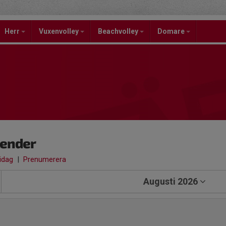
Herr
Vuxenvolley
Beachvolley
Domare
lender
 idag
|
Prenumerera
Augusti 2026