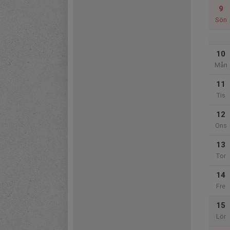
9
Sön
10
Mån
11
Tis
12
Ons
13
Tor
14
Fre
15
Lör