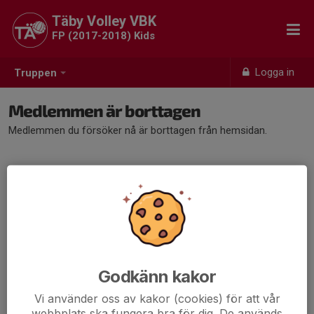
Täby Volley VBK
FP (2017-2018) Kids
Logga in
Truppen
Medlemmen är borttagen
Medlemmen du försöker nå är borttagen från hemsidan.
Godkänn kakor
Vi använder oss av kakor (cookies) för att vår
webbplats ska fungera bra för dig. De används