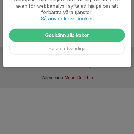
även för webbanalys i syfte att hjälpa oss att
Ålder
8 år
förbättra våra tjänster.
Så använder vi cookies
Godkänn alla kakor
Bara nödvändiga
För
smarta
idrottsföreningar
Välj version:
Mobil
|
Desktop