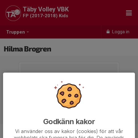
Täby Volley VBK
FP (2017-2018) Kids
Logga in
Truppen
Hilma Brogren
Godkänn kakor
Vi använder oss av kakor (cookies) för att vår
Position
-
webbplats ska fungera bra för dig. De används