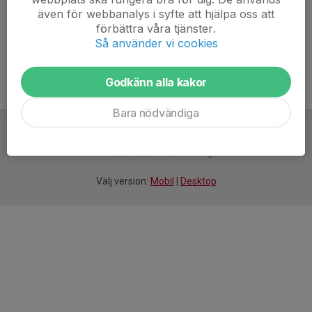
även för webbanalys i syfte att hjälpa oss att
Ålder
17 år
förbättra våra tjänster.
Så använder vi cookies
Godkänn alla kakor
Bara nödvändiga
För
smarta
idrottsföreningar
Välj version:
Mobil
|
Desktop