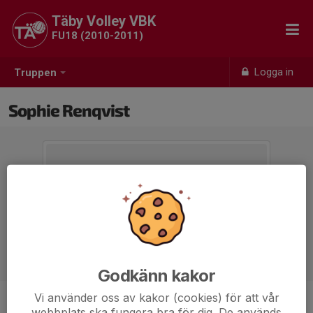
Täby Volley VBK
FU18 (2010-2011)
Logga in
Truppen
Sophie Renqvist
Godkänn kakor
Vi använder oss av kakor (cookies) för att vår
Position
-
webbplats ska fungera bra för dig. De används