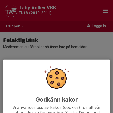
Täby Volley VBK
FU18 (2010-2011)
Logga in
Truppen
Felaktig länk
Medlemmen du försöker nå finns inte på hemsidan.
Godkänn kakor
Vi använder oss av kakor (cookies) för att vår
webbplats ska fungera bra för dig. De används