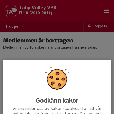
Täby Volley VBK
FU18 (2010-2011)
Logga in
Truppen
Medlemmen är borttagen
Medlemmen du försöker nå är borttagen från hemsidan.
Godkänn kakor
Vi använder oss av kakor (cookies) för att vår
webbplats ska fungera bra för dig. De används