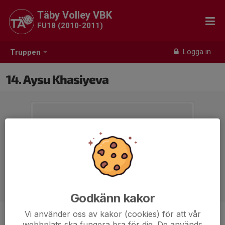
Täby Volley VBK
FU18 (2010-2011)
Logga in
Truppen
14. Aysu Khasiyeva
Godkänn kakor
Vi använder oss av kakor (cookies) för att vår
Position
-
webbplats ska fungera bra för dig. De används