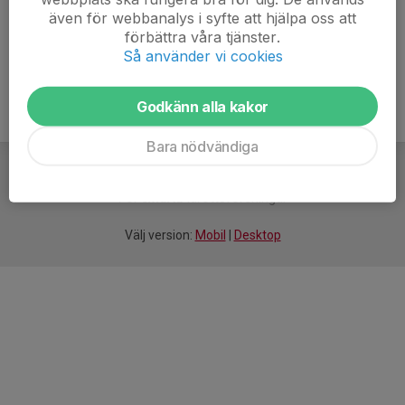
även för webbanalys i syfte att hjälpa oss att
Ålder
17 år
förbättra våra tjänster.
Så använder vi cookies
Godkänn alla kakor
Bara nödvändiga
För
smarta
idrottsföreningar
Välj version:
Mobil
|
Desktop