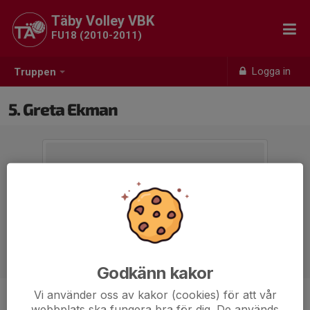
Täby Volley VBK
FU18 (2010-2011)
Logga in
Truppen
5. Greta Ekman
Godkänn kakor
Vi använder oss av kakor (cookies) för att vår
Position
-
webbplats ska fungera bra för dig. De används