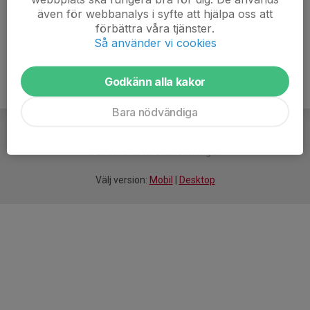
även för webbanalys i syfte att hjälpa oss att
Ålder
16 år
förbättra våra tjänster.
Så använder vi cookies
Godkänn alla kakor
Bara nödvändiga
För
smarta
idrottsföreningar
Välj version:
Mobil
|
Desktop