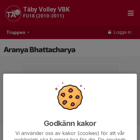
Täby Volley VBK
FU18 (2010-2011)
Logga in
Truppen
Aranya Bhattacharya
Godkänn kakor
Vi använder oss av kakor (cookies) för att vår
Position
-
webbplats ska fungera bra för dig. De används