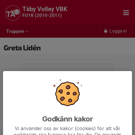
Täby Volley VBK
FU18 (2010-2011)
Logga in
Truppen
Greta Lidén
Godkänn kakor
Vi använder oss av kakor (cookies) för att vår
Position
-
webbplats ska fungera bra för dig. De används