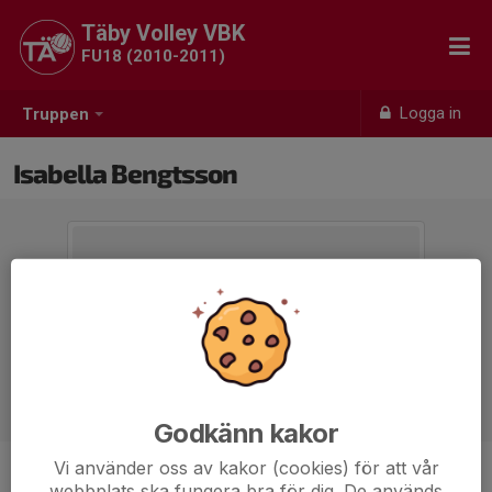
Täby Volley VBK
FU18 (2010-2011)
Logga in
Truppen
Isabella Bengtsson
Godkänn kakor
Vi använder oss av kakor (cookies) för att vår
Position
-
webbplats ska fungera bra för dig. De används