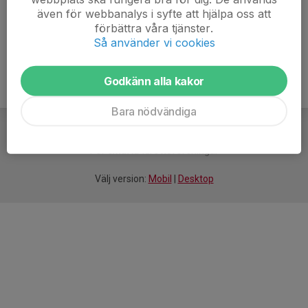
även för webbanalys i syfte att hjälpa oss att
Ålder
15 år
förbättra våra tjänster.
Så använder vi cookies
Godkänn alla kakor
Bara nödvändiga
För
smarta
idrottsföreningar
Välj version:
Mobil
|
Desktop