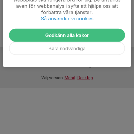
även för webbanalys i syfte att hjälpa oss att
Ålder
15 år
förbättra våra tjänster.
Så använder vi cookies
Godkänn alla kakor
Bara nödvändiga
För
smarta
idrottsföreningar
Välj version:
Mobil
|
Desktop