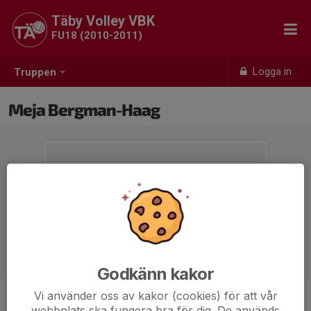
Täby Volley VBK
FU18 (2010-2011)
Logga in
Truppen
Meja Bergman-Haag
Godkänn kakor
Vi använder oss av kakor (cookies) för att vår
Position
-
webbplats ska fungera bra för dig. De används