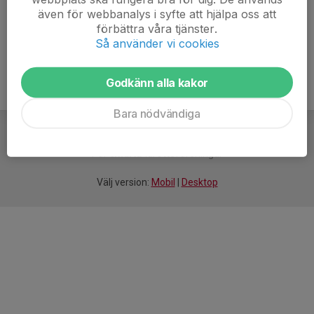
även för webbanalys i syfte att hjälpa oss att
Ålder
16 år
förbättra våra tjänster.
Så använder vi cookies
Godkänn alla kakor
Bara nödvändiga
För
smarta
idrottsföreningar
Välj version:
Mobil
|
Desktop