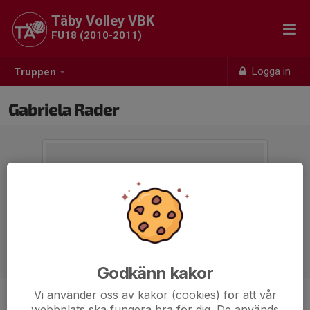
Täby Volley VBK
FU18 (2010-2011)
Logga in
Truppen
Gabriela Rader
Godkänn kakor
Vi använder oss av kakor (cookies) för att vår
Position
-
webbplats ska fungera bra för dig. De används