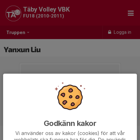
Täby Volley VBK
FU18 (2010-2011)
Logga in
Truppen
Yanxun Liu
Godkänn kakor
Vi använder oss av kakor (cookies) för att vår
Position
-
webbplats ska fungera bra för dig. De används