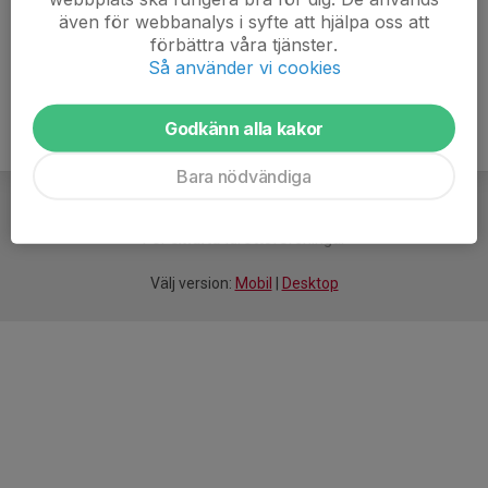
även för webbanalys i syfte att hjälpa oss att
Ålder
16 år
förbättra våra tjänster.
Så använder vi cookies
Godkänn alla kakor
Bara nödvändiga
För
smarta
idrottsföreningar
Välj version:
Mobil
|
Desktop