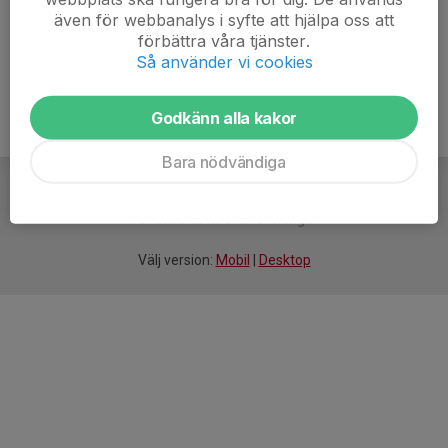
även för webbanalys i syfte att hjälpa oss att
Ålder
16 år
förbättra våra tjänster.
Så använder vi cookies
Godkänn alla kakor
Bara nödvändiga
För
smarta
idrottsföreningar
Välj version:
Mobil
|
Desktop