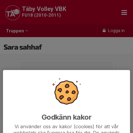
Täby Volley VBK
FU18 (2010-2011)
Logga in
Truppen
Sara sahhaf
Godkänn kakor
Vi använder oss av kakor (cookies) för att vår
Position
-
webbplats ska fungera bra för dig. De används