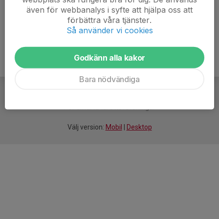
även för webbanalys i syfte att hjälpa oss att
Ålder
16 år
förbättra våra tjänster.
Så använder vi cookies
Godkänn alla kakor
Bara nödvändiga
För
smarta
idrottsföreningar
Välj version:
Mobil
|
Desktop