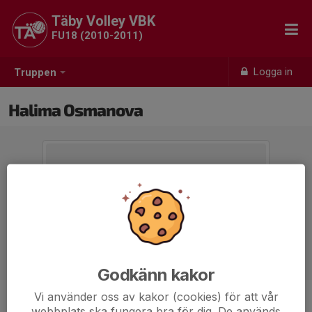
Täby Volley VBK
FU18 (2010-2011)
Logga in
Truppen
Halima Osmanova
Godkänn kakor
Vi använder oss av kakor (cookies) för att vår
Position
-
webbplats ska fungera bra för dig. De används