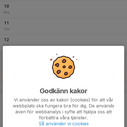
10
Ons
11
Tor
12
Fre
13
Lör
14
Sön
v.3
Godkänn kakor
15
Vi använder oss av kakor (cookies) för att vår
Mån
webbplats ska fungera bra för dig. De används
även för webbanalys i syfte att hjälpa oss att
16
förbättra våra tjänster.
Tis
Så använder vi cookies