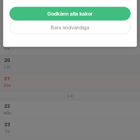
17
Ons
Godkänn alla kakor
18
Bara nödvändiga
Tor
19
Fre
20
Lör
21
Sön
v.4
22
Mån
23
Tis