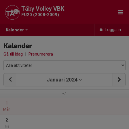
Täby Volley VBK
FU20 (2008-2009)
Logga in
Kalender
Kalender
Gå till idag
|
Prenumerera
Januari 2024
v.1
1
Mån
2
Tis