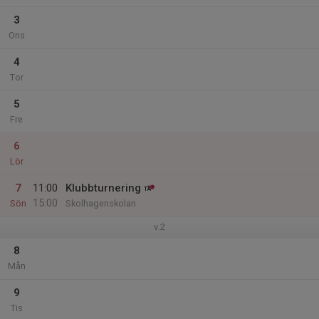
3
Ons
4
Tor
5
Fre
6
Lör
7
11:00
Klubbturnering
15:00
Sön
Skolhagenskolan
v.2
8
Mån
9
Tis