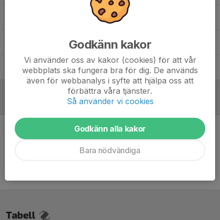
Olof Ferenius
Godkänn kakor
Staffan Lundgren
Vi använder oss av kakor (cookies) för att vår
Ville Edqvist
webbplats ska fungera bra för dig. De används
även för webbanalys i syfte att hjälpa oss att
förbättra våra tjänster.
Så använder vi cookies
Referat
Godkänn alla kakor
Inget referat skrivet
Bara nödvändiga
Tabell