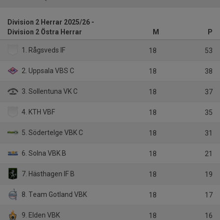
Division 2 Herrar 2025/26 -
Division 2 Östra Herrar
M
P
1. Rågsveds IF
18
53
2. Uppsala VBS C
18
38
3. Sollentuna VK C
18
37
4. KTH VBF
18
35
5. Södertelge VBK C
18
31
6. Solna VBK B
18
21
7. Hästhagen IF B
18
19
8. Team Gotland VBK
18
17
9. Elden VBK
18
16