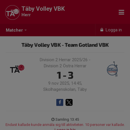
Täby Volley VBK
Herr
Logga in
Matcher
Täby Volley VBK - Team Gotland VBK
Division 2 Herrar 2025/26 -
Division 2 Östra Herrar
1 - 3
9 nov 2025, 14:45,
Skolhagenskolan, Täby
Samling 13:45
Endast kallade kunde anmäla sig till aktiviteten. 10 personer var kallade.
Logga in här