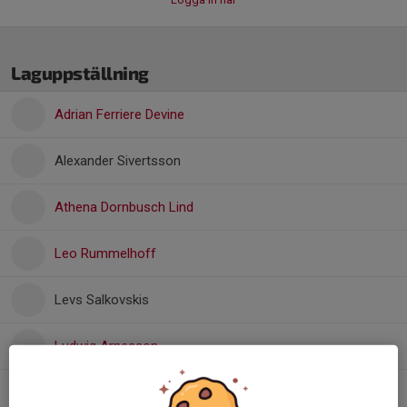
Laguppställning
Adrian Ferriere Devine
Alexander Sivertsson
Athena Dornbusch Lind
Leo Rummelhoff
Levs Salkovskis
Ludwig Arnesson
Matteo Pavan