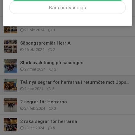
Härlig start på året för herrarna i Division 2
Bara nödvändiga
11 jan 2025
6
Hemmapremiär Herrarna
21 okt 2024
1
Säsongspremiär Herr A
16 okt 2024
2
Stark avslutning på säsongen
27 mar 2024
2
Två nya segrar för herrarna i returmöte mot Uppsala
2 mar 2024
5
2 segrar för Herrarna
24 feb 2024
0
2 raka segrar för herrarna
13 jan 2024
5