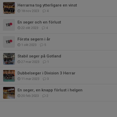
Herrarna tog ytterligare en vinst
18 nov 2023
4
En seger och en förlust
22 okt 2023
4
Första segern i år
1 okt 2023
5
Stabil seger på Gotland
27 mar 2023
1
Dubbelseger i Division 3 Herrar
11 mar 2023
3
En seger, en knapp förlust i helgen
20 feb 2023
2