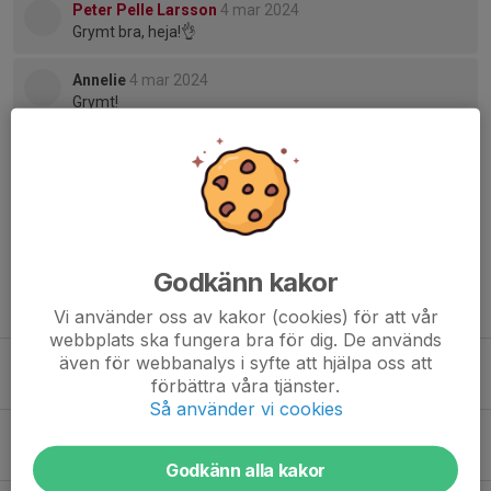
Peter Pelle Larsson
4 mar 2024
Grymt bra, heja!👌
Annelie
4 mar 2024
Grymt!
Lars
4 mar 2024
Bra jobbat!
Godkänn kakor
Tidigare nyheter
Vi använder oss av kakor (cookies) för att vår
webbplats ska fungera bra för dig. De används
även för webbanalys i syfte att hjälpa oss att
Herrarna avslutar säsongen med vinst
förbättra våra tjänster.
8 mar, 14:54
3
Så använder vi cookies
Avslutar med vinst
16 mar 2025
4
Godkänn alla kakor