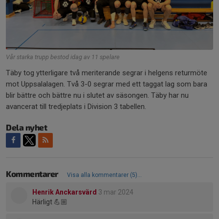
Vår starka trupp bestod idag av 11 spelare
Täby tog ytterligare två meriterande segrar i helgens returmöte
mot Uppsalalagen. Två 3-0 segrar med ett taggat lag som bara
blir bättre och bättre nu i slutet av säsongen. Täby har nu
avancerat till tredjeplats i Division 3 tabellen.
Dela nyhet
Kommentarer
Visa alla kommentarer (5)...
Henrik Anckarsvärd
3 mar 2024
Härligt 💪🏼