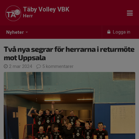
Täby Volley VBK
Herr
Logga in
Nyheter
Två nya segrar för herrarna i returmöte
mot Uppsala
2 mar 2024
5 kommentarer