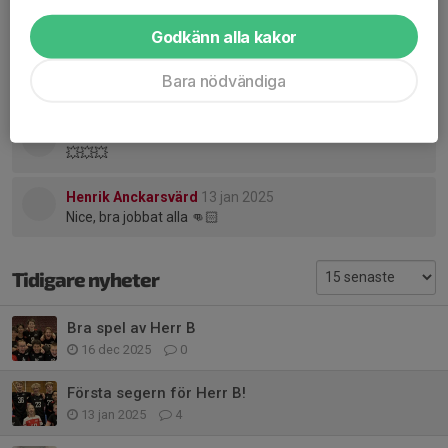
Niklas Hedin
13 jan 2025
Snyggt. Bra jobbat.
Godkänn alla kakor
Joel Andersson
13 jan 2025
Bara nödvändiga
Så ska det se ut
Jonas Gustavsson
13 jan 2025
💥💥💥
Henrik Anckarsvärd
13 jan 2025
Nice, bra jobbat alla 👊🏻
Tidigare nyheter
Bra spel av Herr B
16 dec 2025
0
Första segern för Herr B!
13 jan 2025
4