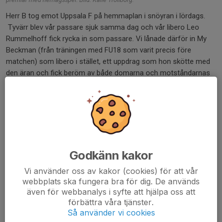
Herr B tog emot Uppsala F på hemmaplan i snöyran i lördags.
Tyvärr blev vår passare sjuk samma dag och vår libero Leo
Rummelhoff fick rycka in som passare. Vi lånade därför in My
Beckman (från träningen med FU18 som varit precis före
matchen) som libero i stället, ett uppdrag som hon skötte med
den äran och fick beröm av både domarna och motståndarnas
coach.
Täby vann i tre raka set. Efter ett jämnt första set tappade
Uppsala rytmen och det var inget snack om saken. Superkul för
Herr B som ju startades denna säsong och fortfarande håller på
att hitta få laget samspelt.
Godkänn kakor
Dela nyhet
Vi använder oss av kakor (cookies) för att vår
webbplats ska fungera bra för dig. De används
även för webbanalys i syfte att hjälpa oss att
förbättra våra tjänster.
Kommentarer
Så använder vi cookies