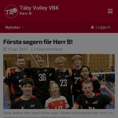
Täby Volley VBK
Herr B
Logga in
Nyheter
Första segern för Herr B!
13 jan 2025
4 kommentarer
Glada spelare efter lagets första seger. Gladast är kanske My som vann i sin
premiär med herrlagsspel. Bild: Kalle Trollborg.