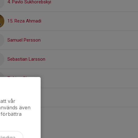
4. Pavlo Sukhorebskyi
15. Reza Ahmadi
Samuel Persson
Sebastian Larsson
Tobias Alsmyr
Yngve Laulund
att vår
 används även
 förbättra
vändiga