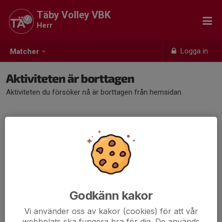
Täby Volley VBK
Herr
Logga in
Matcher
Aktiviteten är borttagen
Aktiviteten du försöker nå är borttagen från hemsidan.
Godkänn kakor
Vi använder oss av kakor (cookies) för att vår
webbplats ska fungera bra för dig. De används