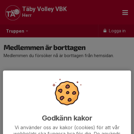
Täby Volley VBK
Herr
Logga in
Truppen
Medlemmen är borttagen
Medlemmen du försöker nå är borttagen från hemsidan.
Godkänn kakor
Vi använder oss av kakor (cookies) för att vår
webbplats ska fungera bra för dig. De används