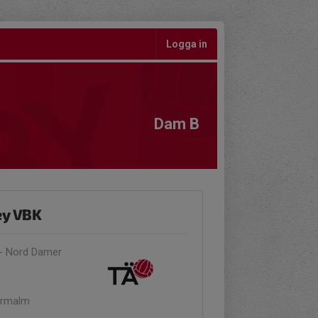
Logga in
Dam B
ey VBK
 - Nord Damer
ermalm