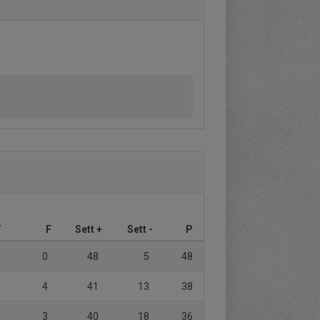
V
F
Sett +
Sett -
P
0
48
5
48
4
41
13
38
3
40
18
36