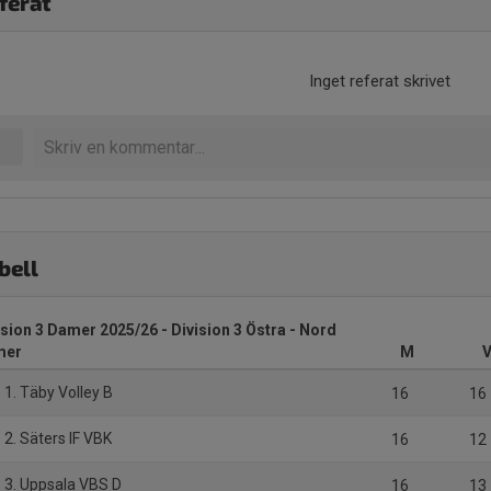
ferat
Inget referat skrivet
bell
ision 3 Damer 2025/26 - Division 3 Östra - Nord
mer
M
1. Täby Volley B
16
16
2. Säters IF VBK
16
12
3. Uppsala VBS D
16
13