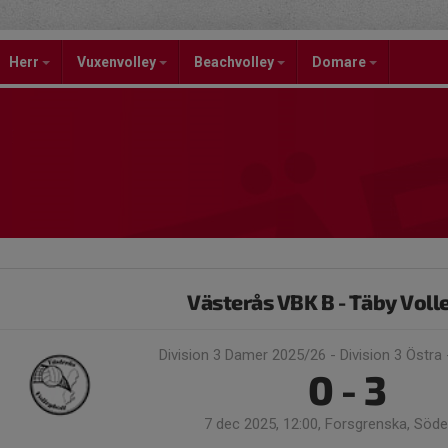
Herr
Vuxenvolley
Beachvolley
Domare
Västerås VBK B - Täby Voll
Division 3 Damer 2025/26 - Division 3 Östra
0 - 3
7 dec 2025, 12:00, Forsgrenska, Söd