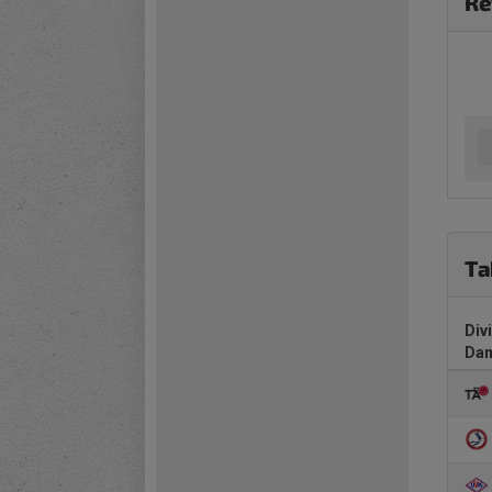
Re
Ta
Div
Da