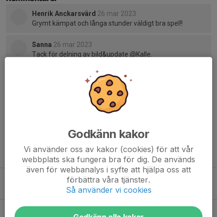
Henrik Anckarsvärd
26 mar 2023
Grymt kämpat och långa stunder väldigt bra spel!!
Sanna
26 mar 2023
Tack för delning av bild&update @Kalle.
Bra kämpat tjejer och tränare!!
Peter Pelle Larsson
27 mar 2023
Härligt kämpat tjejer, ser fram mot U18 nästa säsong!
Godkänn kakor
Vi använder oss av kakor (cookies) för att vår
Tidigare nyheter
webbplats ska fungera bra för dig. De används
även för webbanalys i syfte att hjälpa oss att
förbättra våra tjänster.
Bronsmedalj i Öppna JSM
Så använder vi cookies
18 maj 2025
6
Brons i U18-slutspelet
Godkänn alla kakor