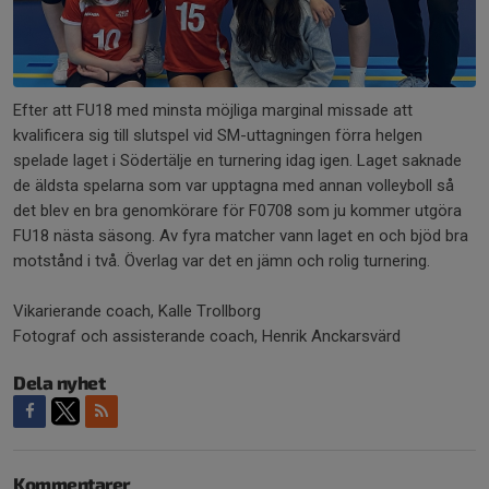
Efter att FU18 med minsta möjliga marginal missade att
kvalificera sig till slutspel vid SM-uttagningen förra helgen
spelade laget i Södertälje en turnering idag igen. Laget saknade
de äldsta spelarna som var upptagna med annan volleyboll så
det blev en bra genomkörare för F0708 som ju kommer utgöra
FU18 nästa säsong. Av fyra matcher vann laget en och bjöd bra
motstånd i två. Överlag var det en jämn och rolig turnering.
Vikarierande coach, Kalle Trollborg
Fotograf och assisterande coach, Henrik Anckarsvärd
Dela nyhet
Kommentarer