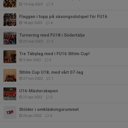
15 maj 2023
5
Flaggan i topp på säsongsslutspel för FU16
18 apr 2023
4
Turnering med FU18 i Södertälje
25 mar 2023
3
Tre Täbylag med i FU16 Sthlm Cup!
5 dec 2022
3
Sthlm Cup U18, med vårt 07-lag
27 nov 2022
1
U16-Mästerskapen
25 apr 2022
2
Stölder i omklädningsrummet
26 jan 2022
0