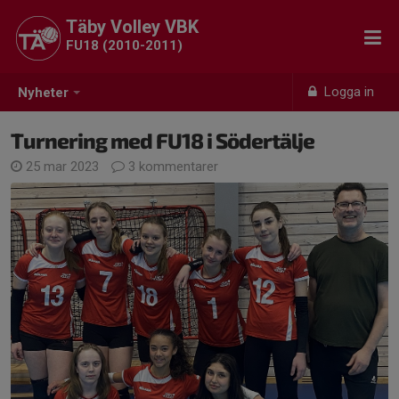
Täby Volley VBK
FU18 (2010-2011)
Logga in
Nyheter
Turnering med FU18 i Södertälje
25 mar 2023
3 kommentarer