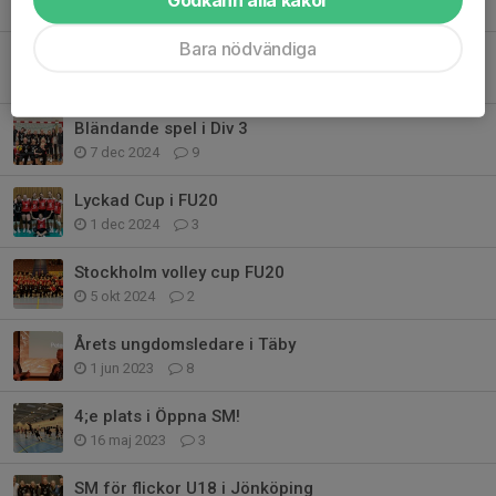
27 apr 2025
5
Bara nödvändiga
Vinst i U16
16 mar 2025
3
Bländande spel i Div 3
7 dec 2024
9
Lyckad Cup i FU20
1 dec 2024
3
Stockholm volley cup FU20
5 okt 2024
2
Årets ungdomsledare i Täby
1 jun 2023
8
4;e plats i Öppna SM!
16 maj 2023
3
SM för flickor U18 i Jönköping